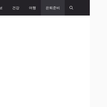
보
건강
여행
은퇴준비