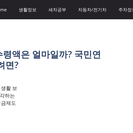
ome
생활정보
세차공부
자동차/전기차
주차정
수령액은 얼마일까? 국민연
려면?
 생활 보
생각하는
연금제도