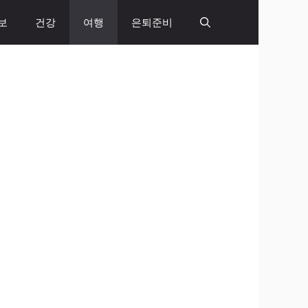
보
건강
여행
은퇴준비