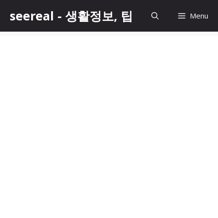
Skip
seereal - 생활정보, 팁
Menu
to
content