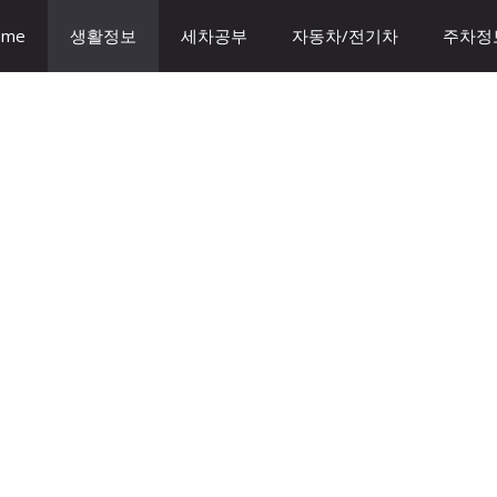
ome
생활정보
세차공부
자동차/전기차
주차정