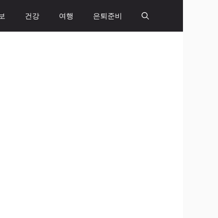
보
건강
여행
은퇴준비