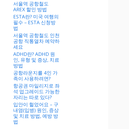
서울역 공항철도
AREX 할인 방법
ESTA란? 미국 여행의
필수 – ESTA 신청방
법
서울역 공항철도 인천
공항 직통열차 예약하
세요
ADHD란? ADHD 원
인, 유형 및 증상, 치료
방법
공항라운지를 4인 가
족이 사용하려면?
항공권 마일리지로 좌
석 업그레이드 가능한
자리는 따로 있다?
입안이 헐었어요 – 구
내염(입병) 원인, 증상
및 치료 방법, 예방 방
법