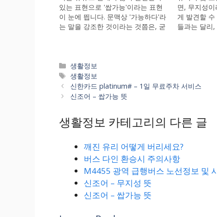
있는 표현으로 '쌉가능'이라는 표현
면, 무지성이
이 눈에 띕니다. 문맥상 '가능하다'라
게 발견할 수
는 말을 강조한 것이라는 것쯤은, 굳
들과는 달리,
이 말하지 않아도 눈치 채셨으리라
한 사람들이
생각되는데요. 요즘 세대들이 흔히
않게 유추할 
사용하는 '쌉'이라는 접두어는, '완
성(無性知)이
전', '매우', '특히' 등을 강조하는 의
로 지성이 없
Categories
생활정보
미로 사용하고 있습니다. 에전에
로 쓰입니다.
Tags
생활정보
'개'를 앞에 붙여서 사용한 것과…
표현은 진격
신한카드 platinum# – 1일 무료주차 서비스
신조어 – 쌉가능 뜻
생활정보 카테고리의 다른 글
깨진 유리 어떻게 버리세요?
버스 다인 환승시 주의사항
M4455 광역 급행버스 노선정보 및 
신조어 – 무지성 뜻
신조어 – 쌉가능 뜻