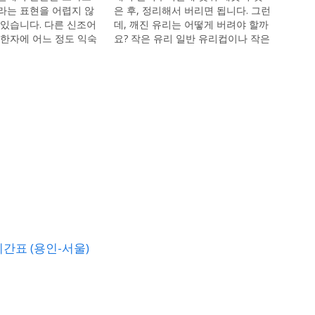
라는 표현을 어렵지 않
은 후, 정리해서 버리면 됩니다. 그런
 있습니다. 다른 신조어
데, 깨진 유리는 어떻게 버려야 할까
 한자에 어느 정도 익숙
요? 작은 유리 일반 유리컵이나 작은
라면 그 의미를 어렵지
그릇 등이 깨졌을 경우입니다. 이 경
수 있을 것입니다. 무지
우는, 종량제 봉투에 버릴 수 있습니
라고 표현하고, 말 그대
다. 만약, 뾰족한 유리가 약한 비닐
다, 생각이 없다는 뜻으
종량제 봉투에 담겨져 있는 경우, 안
 무지성 기원 사실, 이
전에 유의해야 합니다.…
의…
시간표 (용인-서울)