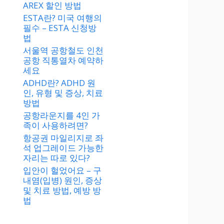
AREX 할인 방법
ESTA란? 미국 여행의
필수 – ESTA 신청방
법
서울역 공항철도 인천
공항 직통열차 예약하
세요
ADHD란? ADHD 원
인, 유형 및 증상, 치료
방법
공항라운지를 4인 가
족이 사용하려면?
항공권 마일리지로 좌
석 업그레이드 가능한
자리는 따로 있다?
입안이 헐었어요 – 구
내염(입병) 원인, 증상
및 치료 방법, 예방 방
법