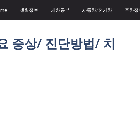
ome
생활정보
세차공부
자동차/전기차
주차정
주요 증상/ 진단방법/ 치