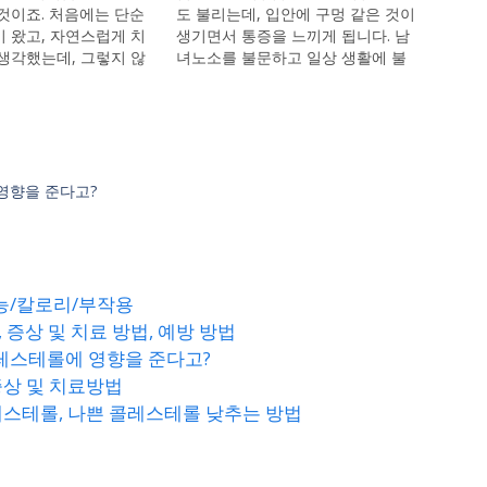
것이죠. 처음에는 단순
도 불리는데, 입안에 구멍 같은 것이
 왔고, 자연스럽게 치
생기면서 통증을 느끼게 됩니다. 남
생각했는데, 그렇지 않
녀노소를 불문하고 일상 생활에 불
몇 병원에 다니면서 메
편함을 한 번 씩은 모두 겪어 봤을 텐
는 것에 대해서도 알게
데요. 이 글에서는 구내염의 증상,
본 글에서는, 이명현상
원인 및 치료 방법과 예방 방법에 대
병에 대해 각각 정리해
해 알아보겠습니다. 구내염의 증상
. 이명이란? 이명(耳
구내염이 발생하면, 다음과 같은 증
표현으로 귀울림을 뜻합
상이…
영향을 준다고?
 듣는 것은 당연하지만,
능/칼로리/부작용
 증상 및 치료 방법, 예방 방법
콜레스테롤에 영향을 준다고?
증상 및 치료방법
레스테롤, 나쁜 콜레스테롤 낮추는 방법