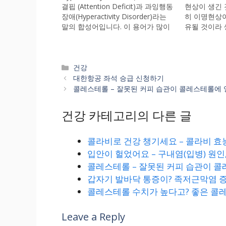
결핍 (Attention Deficit)과 과잉행동
현상이 생긴 
장애(Hyperactivity Disorder)라는
히 이명현상이
말의 합성어입니다. 이 용어가 많이
유될 것이라 
알려지기 전에는 어린이들이 어떤
았습니다. 몇
것에 집중을 잘 못하고 주의가 산만
니에르병이라
하다는 현상으로 표현되곤 했을 것
되었습니다. 
입니다. 만약, 그러한 증상을 갖고 있
과 메니에르 
Categories
건강
는 어린이가 그대로 성인이 되는 경
보고자 합니다
대한항공 좌석 승급 신청하기
우도 있기 때문에 이는 단지 어린이
鳴)은 한자
콜레스테롤 – 잘못된 커피 습관이 콜레스테롤에 
에만 국한되는 것은 아닙니다. 본 글
니다. 울림을
에서는,…
이명의…
건강 카테고리의 다른 글
콜라비로 건강 챙기세요 – 콜라비 효
입안이 헐었어요 – 구내염(입병) 원인,
콜레스테롤 – 잘못된 커피 습관이 
갑자기 발바닥 통증이? 족저근막염 
콜레스테롤 수치가 높다고? 좋은 콜
Leave a Reply