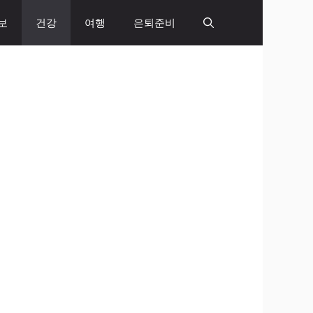
보
건강
여행
은퇴준비