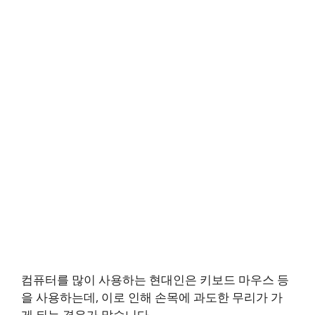
컴퓨터를 많이 사용하는 현대인은 키보드 마우스 등
을 사용하는데, 이로 인해 손목에 과도한 무리가 가
게 되는 경우가 많습니다.