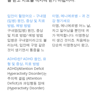
입안이 헐었어요 – 구내염
이명, 메니에르병 – 귀 건
(입병) 원인, 증상 및 치료
강 챙기세요
방법, 예방 방법
이명, 메니에르병 어느 날,
구내염(입병) 원인, 증상
자고 일어났을 뿐인데 귀
및 치료 방법/ 예방 방법
가 먹먹합니다. 이명현상
입병은 구내염이라고도 불
이 생긴 것이죠. 처음에는
리는데, 입안에 구멍 같은
단순히 이명현상이 왔고,
것이 생기면서 통증을 느
자연스럽게 치유될 것이라
끼게 됩니다. 남녀노소를
생각했는데, 그렇지 않았
ADHD란? ADHD 원인, 유
불문하고 일상 생활에 불
습니다. 몇몇 병원에 다니
형 및 증상, 치료 방법
편함을 한 번 씩은 모두 겪
면서 메니에르병이라는 것
ADHD(Attention Deficit
어 봤을 텐데요. 이 글에서
에 대해서도 알게 되었습
Hyperactivity Disorder)는
는 구내염의 증상, 원인 및
니다. 본 글에서는, 이명현
주의력 결핍 (Attention
치료 방법과 예방 방법에
상과 메니에르 병에 대해
Deficit)과 과잉행동 장애
대해 알아보겠습니다. 구
각각 정리해 보고자 합니
(Hyperactivity Disorder)
내염의 증상 구내염이 발
다. 이명이란? 이명(耳鳴)
라는 말의 합성어입니다.
생하면, 다음과 같은 증상
은 한자표현으로 귀울림을
이 용어가 많이 알려지기
이…
뜻합니다. 울림을 듣는 것
전에는 어린이들이 어떤
은 당연하지만, 이명의…
것에 집중을 잘 못하고 주