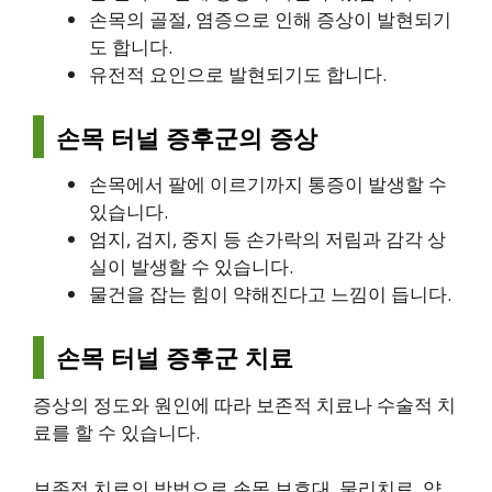
손목의 골절, 염증으로 인해 증상이 발현되기
도 합니다.
유전적 요인으로 발현되기도 합니다.
손목 터널 증후군의 증상
손목에서 팔에 이르기까지 통증이 발생할 수
있습니다.
엄지, 검지, 중지 등 손가락의 저림과 감각 상
실이 발생할 수 있습니다.
물건을 잡는 힘이 약해진다고 느낌이 듭니다.
손목 터널 증후군 치료
증상의 정도와 원인에 따라 보존적 치료나 수술적 치
료를 할 수 있습니다.
보존적 치료의 방법으로 손목 보호대, 물리치료, 약