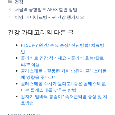
Categories
건강
의가 산만하다는 현상으로
표현되곤 했을 것입니다.
서울역 공항철도 AREX 할인 방법
만약, 그러한 증상을 갖고
이명, 메니에르병 – 귀 건강 챙기세요
있는 어린이가 그대로 성
인이 되는 경우도 있기 때
문에 이는 단지 어린이에
건강 카테고리의 다른 글
만 국한되는 것은 아닙니
다. 본 글에서는,…
PTSD란? 원인/ 주요 증상/ 진단방법/ 치료방
법
콜라비로 건강 챙기세요 – 콜라비 효능/칼로
리/부작용
콜레스테롤 – 잘못된 커피 습관이 콜레스테롤
에 영향을 준다고?
콜레스테롤 수치가 높다고? 좋은 콜레스테롤,
나쁜 콜레스테롤 낮추는 방법
갑자기 발바닥 통증이? 족저근막염 증상 및 치
료방법