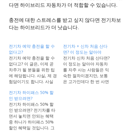
다면 하이브리드 자동차가 더 적합할 수 있습니다.
충전에 대한 스트레스를 받고 싶지 않다면 전기차보
다는 하이브리드가 더 낫습니다.
전기차 예약 충전을 할 수
전기차 + 신차 처음 산다
없다고?
면? 이 정도는 알아야
전기차 예약 충전을 할 수
전기차 신차 처음 산다면?
없다고? 이 글은, 이제 곧
이 정도는 알아야 자동차
차주가 될 분들을 위한 팁
를 자주 사는 사람들은 익
에 해당됩니다. 사실, 제 경
숙한 절차이겠지만, 보통
험담이기도 합니다. 사실
은 고가인데다 한 번 사면
상 아무 때나 주유할 수 있
적어도 몇 년을 그대로 사
전기차 하이패스 50% 할
는 내연차와 달리, 전기차
용하기 마련입니다. 신차
인 받으려면?
를 운영하려면 충전에 대
를 사는 절차에 대해 익숙
전기차 하이패스 50% 할
한 공부를 하게 됩니다. 어
하지 않은 저 같은 사람들
인 받으려면? 전기차를 타
디에서 충전을 해야 좀 더
을 위해 적어 봅니다. 신차
면서 놓치면 안되는 혜택
저렴한지 관심을 갖게 되
를 사려고 하면, 특히 전기
중 하나가 하이패스 50%
고, 필요한 멤버십 카드도
차를 사려고 한다면 어떤
할인 혜택일 것입니다. 그
발급 받게 되죠.…
점들을 미리 챙겨봐야 할