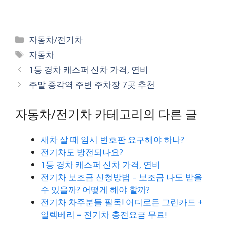
런데, 평생 할인이 아니고
까요? 전기차 고르기…
작성일 기준 2024년말까
지 50% 할인 혜택이 제공
됩니다. 만약, 그 이후에 전
Categories
자동차/전기차
기차의 수요가 많아지면
Tags
이 혜택은 사라질 수도 있
자동차
다는 점 염두에 두세요. 전
1등 경차 캐스퍼 신차 가격, 연비
기차/ 수소자동차 대상 할
인 전기 자동차 및 수소자
주말 종각역 주변 주차장 7곳 추천
동차의…
자동차/전기차 카테고리의 다른 글
새차 살 때 임시 번호판 요구해야 하나?
전기차도 방전되나요?
1등 경차 캐스퍼 신차 가격, 연비
전기차 보조금 신청방법 – 보조금 나도 받을
수 있을까? 어떻게 해야 할까?
전기차 차주분들 필독! 어디로든 그린카드 +
일렉베리 = 전기차 충전요금 무료!